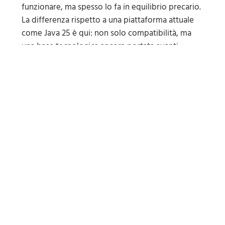
funzionare, ma spesso lo fa in equilibrio precario.
La differenza rispetto a una piattaforma attuale
come Java 25 è qui: non solo compatibilità, ma
una base tecnologica ancora portata avanti,
aggiornata e progettata per lavorare con
infrastrutture, protocolli e requisiti moderni.
Per concludere
Un gestionale moderno non è moderno solo
perché ha nuove funzioni. Lo è anche perché
poggia su una piattaforma tecnica che non
diventa un problema tra tre o cinque anni. Con il
passaggio a Java 25, Atlantis Evo rafforza proprio
questo aspetto:
più efficienza nell’uso delle
risorse, più attenzione alla sicurezza, migliore
continuità tecnologica
e un allineamento più serio
anche per chi lavora ogni giorno su macOS.