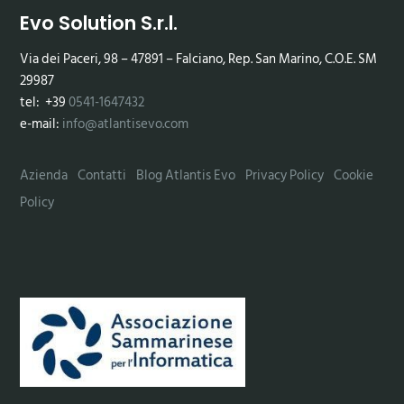
Evo Solution S.r.l.
Via dei Paceri, 98 – 47891 – Falciano, Rep. San Marino, C.O.E. SM
29987
tel: +39
0541-1647432
e-mail:
info@atlantisevo.com
Azienda
Contatti
Blog Atlantis Evo
Privacy Policy
Cookie
Policy