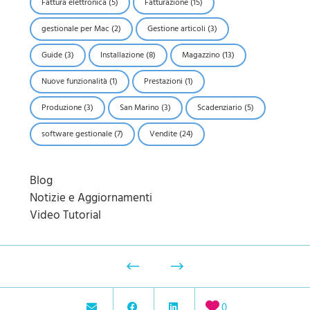
Fattura elettronica
(5)
Fatturazione
(15)
gestionale per Mac
(2)
Gestione articoli
(3)
Guide
(3)
Installazione
(8)
Magazzino
(13)
Nuove funzionalità
(1)
Prestazioni
(1)
Produzione
(3)
San Marino
(3)
Scadenziario
(5)
software gestionale
(7)
Vendite
(24)
Blog
Notizie e Aggiornamenti
Video Tutorial
0