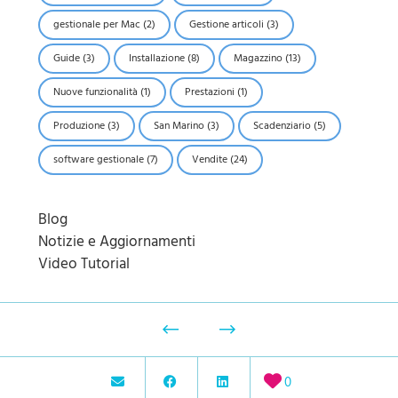
gestionale per Mac
(2)
Gestione articoli
(3)
Guide
(3)
Installazione
(8)
Magazzino
(13)
Nuove funzionalità
(1)
Prestazioni
(1)
Produzione
(3)
San Marino
(3)
Scadenziario
(5)
software gestionale
(7)
Vendite
(24)
Blog
Notizie e Aggiornamenti
Video Tutorial
0