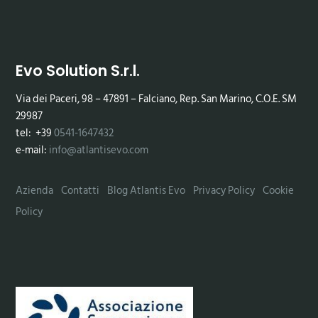
Evo Solution S.r.l.
Via dei Paceri, 98 – 47891 – Falciano, Rep. San Marino, C.O.E. SM
29987
tel: +39
0541-1647432
e-mail:
info@atlantisevo.com
Azienda
Contatti
Blog Atlantis Evo
Privacy Policy
Cookie
Policy