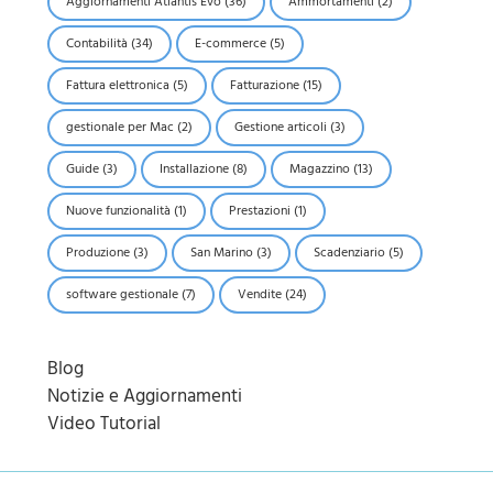
Aggiornamenti Atlantis Evo
(36)
Ammortamenti
(2)
Contabilità
(34)
E-commerce
(5)
Fattura elettronica
(5)
Fatturazione
(15)
gestionale per Mac
(2)
Gestione articoli
(3)
Guide
(3)
Installazione
(8)
Magazzino
(13)
Nuove funzionalità
(1)
Prestazioni
(1)
Produzione
(3)
San Marino
(3)
Scadenziario
(5)
software gestionale
(7)
Vendite
(24)
Blog
Notizie e Aggiornamenti
Video Tutorial