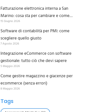
tempo
Fatturazione elettronica interna a San
Marino: cosa sta per cambiare e come
15 Giugno 2026
prepararsi
Software di contabilità per PMI: come
scegliere quello giusto
7 Agosto 2026
Integrazione eCommerce con software
gestionale: tutto ciò che devi sapere
5 Maggio 2026
Come gestire magazzino e giacenze per
ecommerce (senza errori)
8 Maggio 2026
Tags