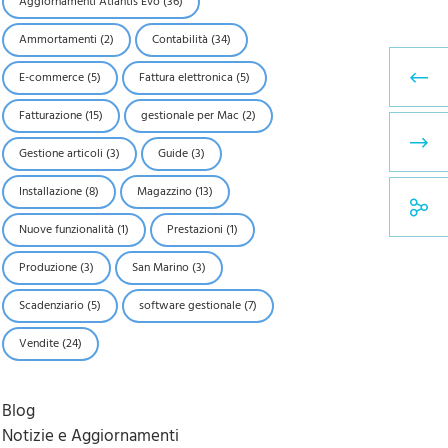
Aggiornamenti Atlantis Evo
(36)
Ammortamenti
(2)
Contabilità
(34)
E-commerce
(5)
Fattura elettronica
(5)
Fatturazione
(15)
gestionale per Mac
(2)
Gestione articoli
(3)
Guide
(3)
Installazione
(8)
Magazzino
(13)
Nuove funzionalità
(1)
Prestazioni
(1)
Produzione
(3)
San Marino
(3)
Scadenziario
(5)
software gestionale
(7)
Vendite
(24)
Blog
Notizie e Aggiornamenti