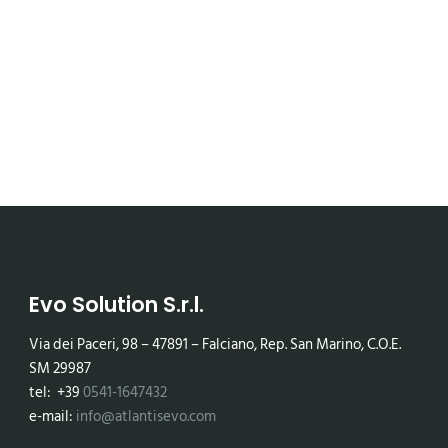
Evo Solution S.r.l.
Via dei Paceri, 98 – 47891 – Falciano, Rep. San Marino, C.O.E.
SM 29987
tel: +39
0541-1647432
e-mail:
info@atlantisevo.com