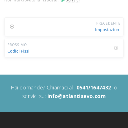
PRECEDENTE
Impostazioni
PROSSIMO
Codici Fissi
Hai domande? Chiamaci al
0541/1647432
o
scrivici su:
info@atlantisevo.com