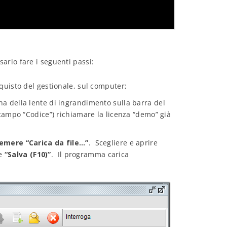
ario fare i seguenti passi:
’acquisto del gestionale, sul computer;
cona della lente di ingrandimento sulla barra del
ampo “Codice”) richiamare la licenza “demo” già
emere “Carica da file…”
. Scegliere e aprire
re
“Salva (F10)”
. Il programma carica