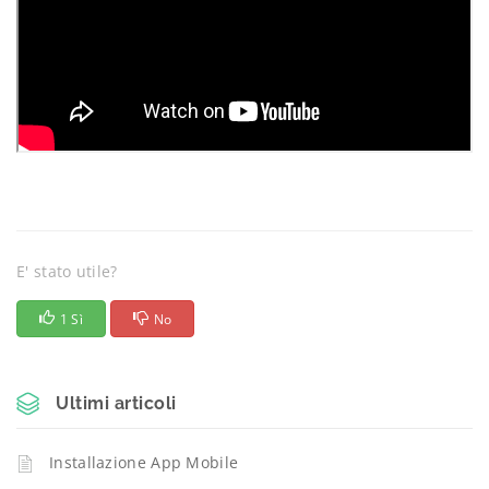
E' stato utile?
1 Sì
No
Ultimi articoli
Installazione App Mobile