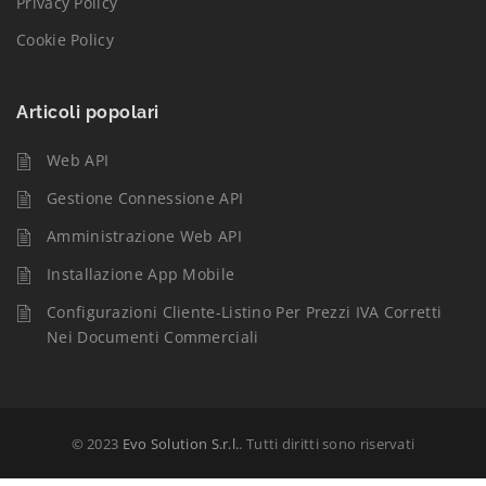
Privacy Policy
Cookie Policy
Articoli popolari
Web API
Gestione Connessione API
Amministrazione Web API
Installazione App Mobile
Configurazioni Cliente-Listino Per Prezzi IVA Corretti
Nei Documenti Commerciali
© 2023
Evo Solution S.r.l.
. Tutti diritti sono riservati