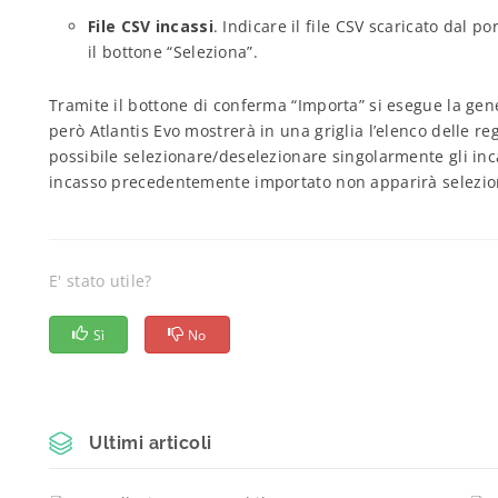
File CSV incassi
. Indicare il file CSV scaricato dal po
il bottone “Seleziona”.
Tramite il bottone di conferma “Importa” si esegue la gen
però Atlantis Evo mostrerà in una griglia l’elenco delle regi
possibile selezionare/deselezionare singolarmente gli inc
incasso precedentemente importato non apparirà selezi
E' stato utile?
Sì
No
Ultimi articoli