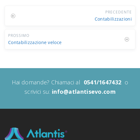
PRECEDENTE
Contabilizzazioni
PROSSIMO
Contabilizzazione veloce
Hai domande? Chiamaci al
0541/1647432
o
scrivici su:
info@atlantisevo.com