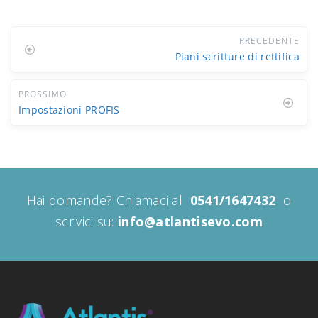
PRECEDENTE
Piani scritture di rettifica
PROSSIMO
Impostazioni PROFIS
Hai domande? Chiamaci al
0541/1647432
o
scrivici su:
info@atlantisevo.com